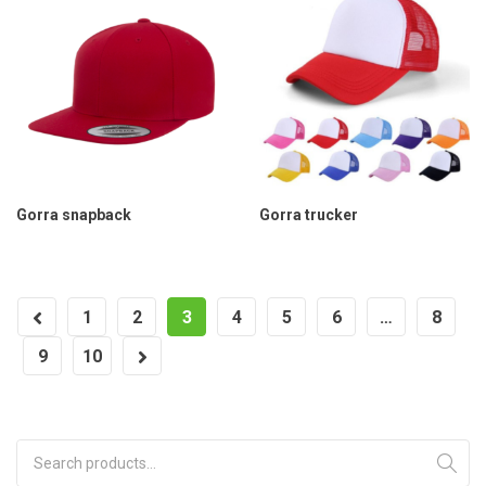
Gorra snapback
Gorra trucker
1
2
3
4
5
6
…
8
9
10
Search for: