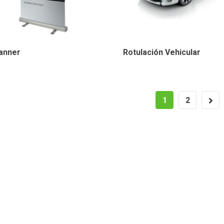
anner
Rotulación Vehicular
1
2