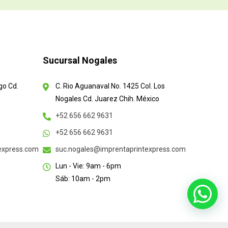
Sucursal Nogales
go Cd.
C. Rio Aguanaval No. 1425 Col. Los
Nogales Cd. Juarez Chih. México
+52 656 662 9631
+52 656 662 9631
texpress.com
suc.nogales@imprentaprintexpress.com
Lun - Vie: 9am - 6pm
Sáb: 10am - 2pm