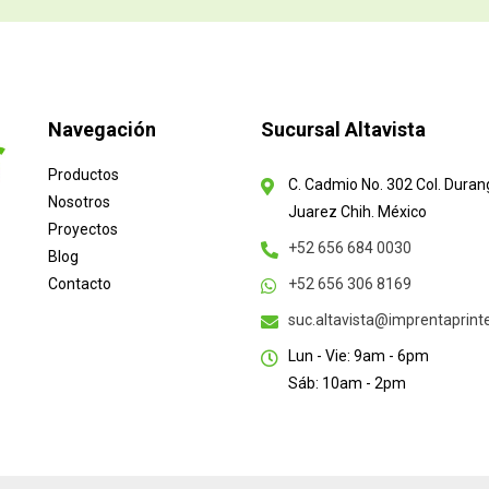
Navegación
Sucursal Altavista
Productos
C. Cadmio No. 302 Col. Duran
Nosotros
Juarez Chih. México
Proyectos
+52 656 684 0030
Blog
Contacto
+52 656 306 8169
suc.altavista@imprentaprin
Lun - Vie: 9am - 6pm
Sáb: 10am - 2pm