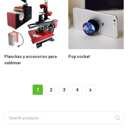
Planchas y accesorios para
Pop socket
sublimar
1
2
3
4
Search for: