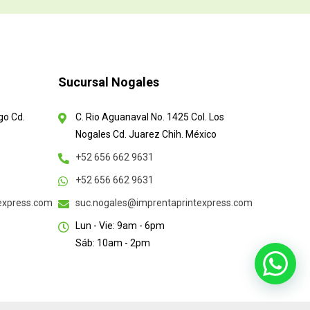
Sucursal Nogales
go Cd.
C. Rio Aguanaval No. 1425 Col. Los
Nogales Cd. Juarez Chih. México
+52 656 662 9631
+52 656 662 9631
texpress.com
suc.nogales@imprentaprintexpress.com
Lun - Vie: 9am - 6pm
Sáb: 10am - 2pm