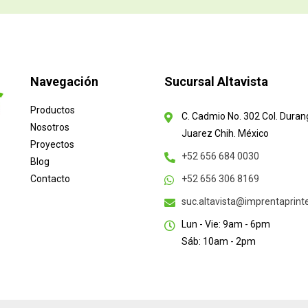
Navegación
Sucursal Altavista
Productos
C. Cadmio No. 302 Col. Duran
Nosotros
Juarez Chih. México
Proyectos
+52 656 684 0030
Blog
Contacto
+52 656 306 8169
suc.altavista@imprentaprin
Lun - Vie: 9am - 6pm
Sáb: 10am - 2pm