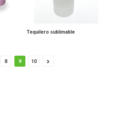
Tequilero sublimable
8
9
10