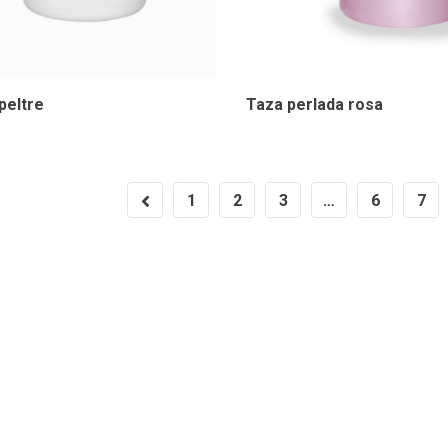
peltre
Taza perlada rosa
1
2
3
…
6
7